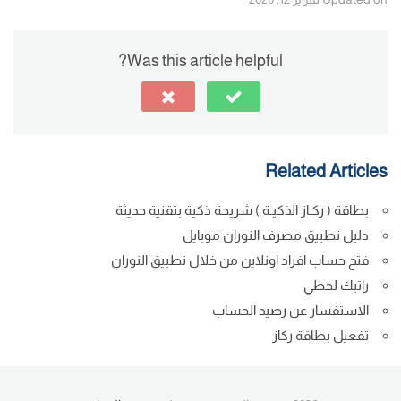
y
e
e
e
Li
n
dI
b
Was this article helpful?
n
g
n
o
k
er
o
k
Related Articles
بطاقة ( ركـاز الذكيـة ) شريحة ذكية بتقنية حديثة
دليل تطبيق مصرف النوران موبايل
فتح حساب افراد اونلاين من خلال تطبيق النوران
راتبك لحظي
الاستفسار عن رصيد الحساب
تفعيل بطاقة ركاز