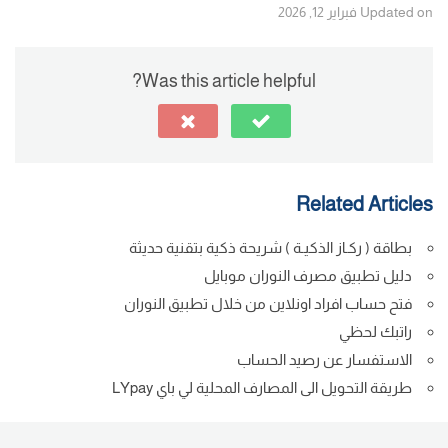
Updated on فبراير 12, 2026
y
e
e
e
Li
n
dI
b
Was this article helpful?
n
g
n
o
k
er
o
k
Related Articles
بطاقة ( ركـاز الذكيـة ) شريحة ذكية بتقنية حديثة
دليل تطبيق مصرف النوران موبايل
فتح حساب افراد اونلاين من خلال تطبيق النوران
راتبك لحظي
الاستفسار عن رصيد الحساب
طريقة التحويل الى المصارف المحلية لي باي LYpay