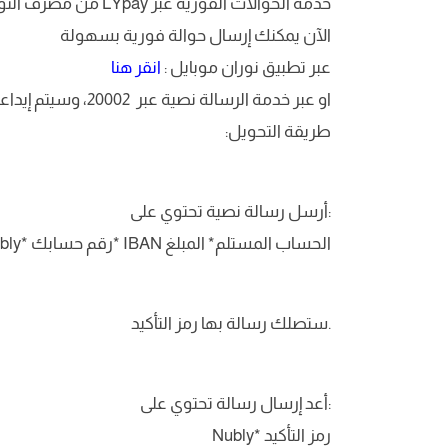
خدمة الحوالات الفورية عبر LYpay من مصرف النوران
الآن يمكنك إرسال حوالة فورية بسهولة
عبر تطبيق نوران موبايل :
انقر هنا
او عبر خدمة الرسالة نصية عبر 20002، وسيتم إيداعها فورًا في الحساب المستلم.
طريقة التحويل:
أرسل رسالة نصية تحتوي على:
Nubly* رقم حسابك* IBAN الحساب المستلم* المبلغ
ستصلك رسالة بها رمز التأكيد.
أعد إرسال رسالة تحتوي على:
Nubly* رمز التأكيد